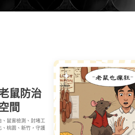
老鼠防治
空間
治
、鼠害檢測、封堵工
北、桃園、新竹，守護