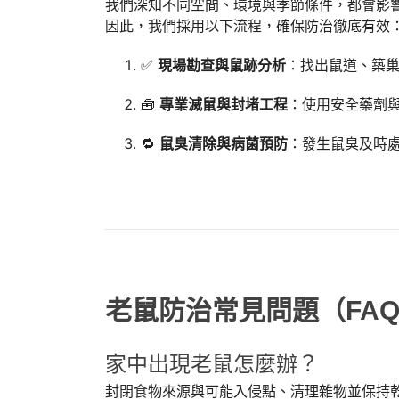
我們深知不同空間、環境與季節條件，都會影
因此，我們採用以下流程，確保防治徹底有效
✅
現場勘查與鼠跡分析
：找出鼠道、築
🧰
專業滅鼠與封堵工程
：使用安全藥劑
🔁
鼠臭清除與病菌預防
：發生鼠臭及時
老鼠防治常見問題（FA
家中出現老鼠怎麼辦？
封閉食物來源與可能入侵點、清理雜物並保持