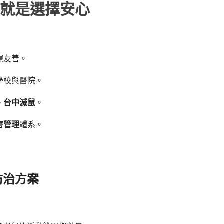
就是選擇安心
寵友善。
學校與醫院。
、
台中滅鼠
。
害管理
體系。
防治方案