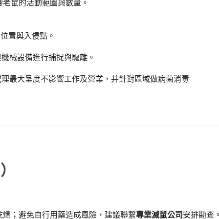
響老鼠的活動範圍與數量。
：
巢位置與入侵點。
與機械設備進行捕捉與驅離。
處理最大呈度不影響工作及營業，并針對區域做病菌消毒
Q）
乾燥；避免自行用藥造成風險，建議聯繫
專業滅鼠公司
安排勘查