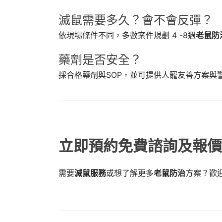
滅鼠需要多久？會不會反彈？
依現場條件不同，多數案件規劃 4 -8週
老鼠防
藥劑是否安全？
採合格藥劑與SOP，並可提供人寵友善方案與
立即預約免費諮詢及報價
需要
滅鼠服務
或想了解更多
老鼠防治
方案？歡
📞0800-717-717 馬上來電
✉️ 來信詢價