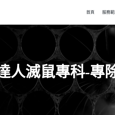
首頁
服務範
達人滅鼠專科-專