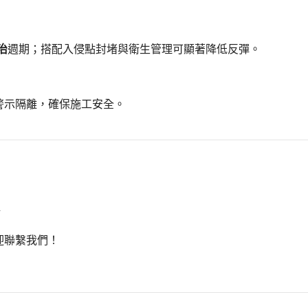
治
週期；搭配入侵點封堵與衛生管理可顯著降低反彈。
警示隔離，確保施工安全。
迎聯繫我們！