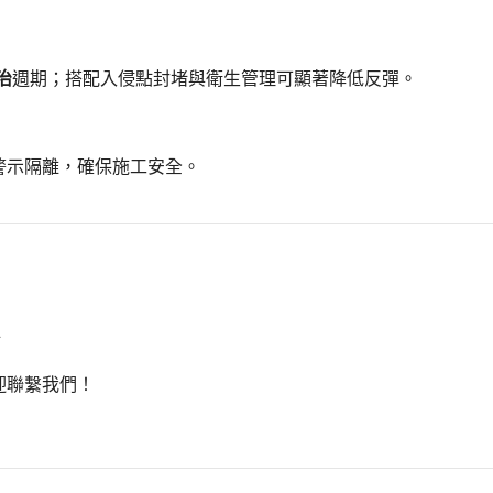
治
週期；搭配入侵點封堵與衛生管理可顯著降低反彈。
警示隔離，確保施工安全。
迎聯繫我們！