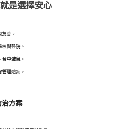
就是選擇安心
寵友善。
學校與醫院。
、
台中滅鼠
。
害管理
體系。
防治方案