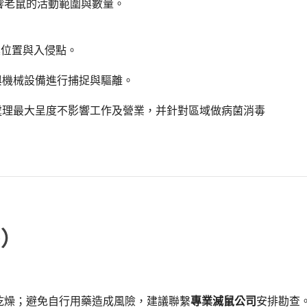
響老鼠的活動範圍與數量。
：
巢位置與入侵點。
與機械設備進行捕捉與驅離。
處理最大呈度不影響工作及營業，并針對區域做病菌消毒
Q）
乾燥；避免自行用藥造成風險，建議聯繫
專業滅鼠公司
安排勘查