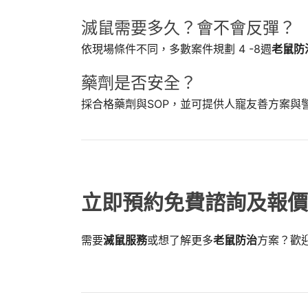
滅鼠需要多久？會不會反彈？
依現場條件不同，多數案件規劃 4 -8週
老鼠防
藥劑是否安全？
採合格藥劑與SOP，並可提供人寵友善方案與
立即預約免費諮詢及報價
需要
滅鼠服務
或想了解更多
老鼠防治
方案？歡
📞0800-717-717 馬上來電
✉️ 來信詢價