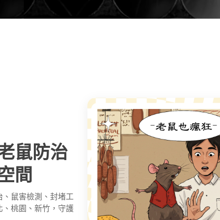
老鼠防治
空間
治
、鼠害檢測、封堵工
北、桃園、新竹，守護