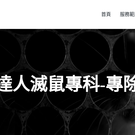
首頁
服務範
達人滅鼠專科-專