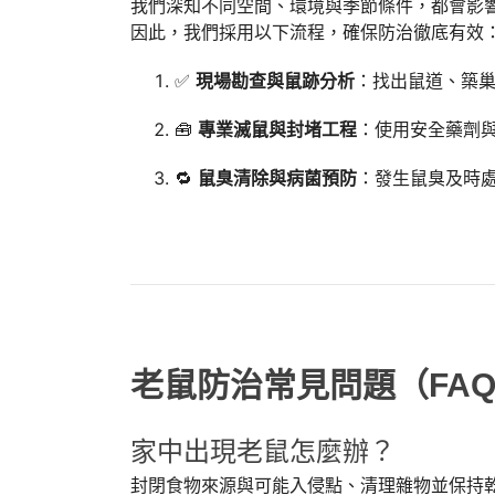
我們深知不同空間、環境與季節條件，都會影
因此，我們採用以下流程，確保防治徹底有效
✅
現場勘查與鼠跡分析
：找出鼠道、築
🧰
專業滅鼠與封堵工程
：使用安全藥劑
🔁
鼠臭清除與病菌預防
：發生鼠臭及時
老鼠防治常見問題（FA
家中出現老鼠怎麼辦？
封閉食物來源與可能入侵點、清理雜物並保持