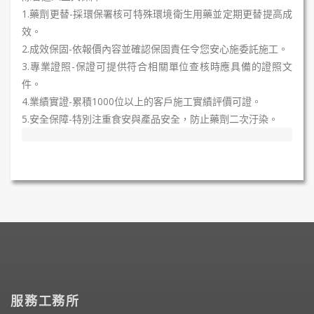
1.藥劑更替-採環保署核可特殊環境衛生用藥並定期更替提高成
效。
2.成效保固-依報價內容並確認保固責任令您安心施委託施工。
3.專業證照-保證可提供符合相關單位查核時應具備的證照文
件。
4.業績實證-累積1000位以上的客戶施工實績評價可證。
5.安全保障-特別注重食安與產品安全，防止藥劑二次汙染。
服務工務所